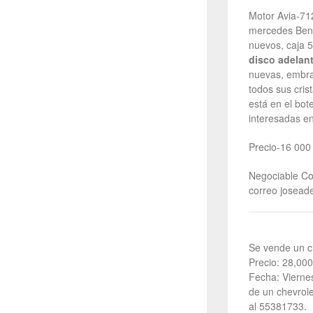
Motor Avia-71
mercedes Benz 
nuevos, caja 5
disco adelant
nuevas, embrag
todos sus cris
está en el bot
interesadas en
Precio-16 00
Negociable Co
correo josead
Se vende un c
Precio: 28,000
Fecha: Viernes
de un chevrol
al 55381733.