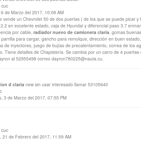
 cuc
 6 de Marzo del 2017, 10:08 AM
 vende un Chevrolet 50 de dos puertas ( de los que se puede picar y 
 2.2 en excelente estado, caja de Hyundai y diferencial paso 3.7 enma
encia por cable,
radiador nuevo de camioneta claria
, gomas buenas,
, parrilla para cargar, gancho para remolque, dirección en buen estado
s de inyectores, juego de bujías de precalentamiento, correa de los a
. Tiene detalles de Chapistería. Se cambia por un carro de 4 puertas 
ayron al 52955498 correo dayron780225@nauta.cu.
ion d claria
new sin usar interesado llamar 53105640
c
s, 3 de Marzo del 2017, 07:55 PM
 cuc
, 21 de Febrero del 2017, 11:59 AM