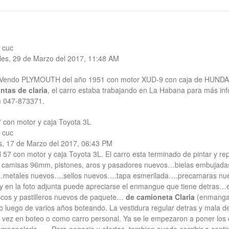
 cuc
les, 29 de Marzo del 2017, 11:48 AM
endo PLYMOUTH del año 1951 con motor XUD-9 con caja de HUNDAY y 
ntas de claria
, el carro estaba trabajando en La Habana para más 
m 047-873371.
 con motor y caja Toyota 3L
 cuc
s, 17 de Marzo del 2017, 06:43 PM
57 con motor y caja Toyota 3L. El carro esta terminado de pintar y r
 camisas 96mm, pistones, aros y pasadores nuevos…bielas embujadas…
metales nuevos….sellos nuevos….tapa esmerilada….precamaras nuevas
 en la foto adjunta puede apreciarse el enmangue que tiene detras…el 
cos y pastilleros nuevos de paquete…
de camioneta Claria
(enmangar 
o luego de varios años boteando. La vestidura regular detras y mala d
vez en boteo o como carro personal. Ya se le empezaron a poner los cin