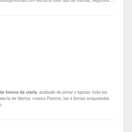
nolaz@hotmail.com escucho todo tipo de ofertas, negocios,…
de frenos de claria
, acabado de pintar y tapizar, toda los
talería de fábrica, música Piooner, las 4 llantas aniqueladas
o.