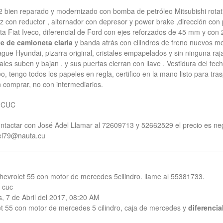
2 bien reparado y modernizado con bomba de petróleo Mitsubishi rota
con reductor , alternador con depresor y power brake ,dirección con pu
ta Fiat Iveco, diferencial de Ford con ejes reforzados de 45 mm y con 
e de camioneta claria
y banda atrás con cilindros de freno nuevos 
ue Hyundai, pizarra original, cristales empapelados y sin ninguna raj
tales suben y bajan , y sus puertas cierran con llave . Vestidura del tec
eo, tengo todos los papeles en regla, certifico en la mano listo para tra
 comprar, no con intermediarios.
0 CUC
ntactar con José Adel Llamar al 72609713 y 52662529 el precio es ne
el79@nauta.cu
hevrolet 55 con motor de mercedes 5cilindro. llame al 55381733.
 cuc
, 7 de Abril del 2017, 08:20 AM
et 55 con motor de mercedes 5 cilindro, caja de mercedes y
diferencia