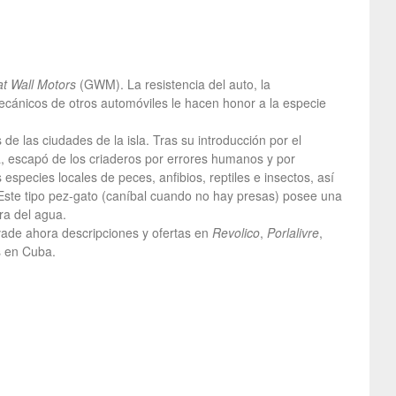
t Wall Motors
(GWM). La resistencia del auto, la
ecánicos de otros automóviles le hacen honor a la especie
e las ciudades de la isla. Tras su introducción por el
a, escapó de los criaderos por errores humanos y por
species locales de peces, anfibios, reptiles e insectos, así
ste tipo pez-gato (caníbal cuando no hay presas) posee una
ra del agua.
nvade ahora descripciones y ofertas en
Revolico
,
Porlalivre
,
s en Cuba.