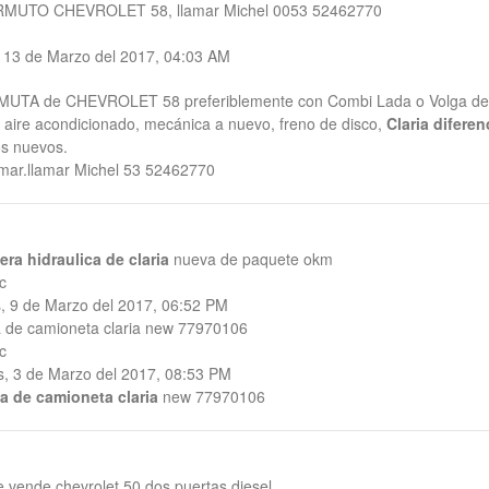
MUTO CHEVROLET 58, llamar Michel 0053 52462770
 13 de Marzo del 2017, 04:03 AM
UTA de CHEVROLET 58 preferiblemente con Combi Lada o Volga de l
 aire acondicionado, mecánica a nuevo, freno de disco,
Claria diferen
s nuevos.
imar.llamar Michel 53 52462770
ra hidraulica de claria
nueva de paquete okm
c
, 9 de Marzo del 2017, 06:52 PM
a de camioneta claria new 77970106
c
s, 3 de Marzo del 2017, 08:53 PM
a de camioneta claria
new 77970106
 vende chevrolet 50 dos puertas diesel