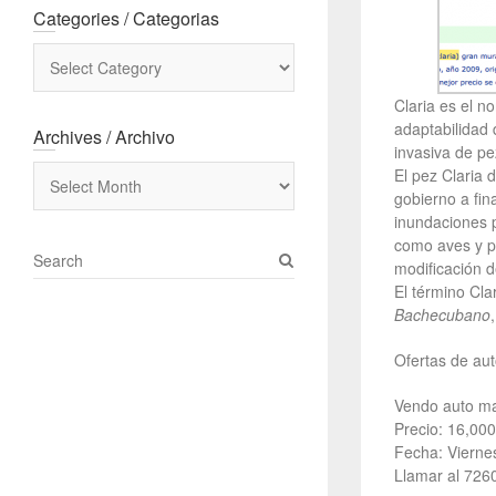
Categories / Categorias
Categories
/
Categorias
Claria es el 
adaptabilidad 
Archives / Archivo
invasiva de pe
Archives
El pez Claria 
/
gobierno a fin
Archivo
inundaciones p
como aves y p
S
modificación d
e
El término Cla
a
Bachecubano
r
c
Ofertas de aut
h
Vendo auto ma
Precio: 16,000
Fecha: Viernes
Llamar al 726