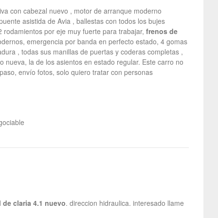
tiva con cabezal nuevo , motor de arranque moderno
ente asistida de Avia , ballestas con todos los bujes
2 rodamientos por eje muy fuerte para trabajar,
frenos de
modernos, emergencia por banda en perfecto estado, 4 gomas
adura , todas sus manillas de puertas y coderas completas ,
ho nueva, la de los asientos en estado regular. Este carro no
spaso, envío fotos, solo quiero tratar con personas
gociable
l de claria 4.1 nuevo
. direccion hidraulica. interesado llame