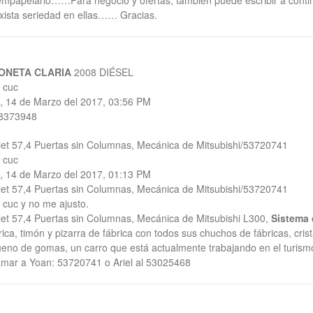
empapelarlo……Para negocio y ofertas, tambien puede escribir a conti
xista seriedad en ellas…… Gracias.
ONETA CLARIA
2008 DIÉSEL
 cuc
, 14 de Marzo del 2017, 03:56 PM
8373948
et 57,4 Puertas sin Columnas, Mecánica de Mitsubishi/53720741
 cuc
, 14 de Marzo del 2017, 01:13 PM
et 57,4 Puertas sin Columnas, Mecánica de Mitsubishi/53720741
 cuc y no me ajusto.
et 57,4 Puertas sin Columnas, Mecánica de Mitsubishi L300,
Sistema 
brica, timón y pizarra de fábrica con todos sus chuchos de fábricas, cris
ueno de gomas, un carro que está actualmente trabajando en el turism
lamar a Yoan: 53720741 o Ariel al 53025468