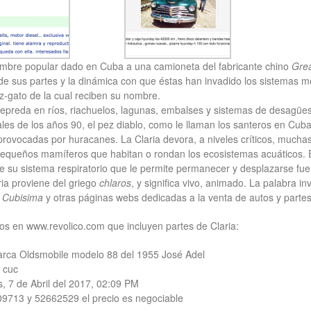
nombre popular dado en Cuba a una camioneta del fabricante chino
Grea
de sus partes y la dinámica con que éstas han invadido los sistemas m
z-gato de la cual reciben su nombre.
depreda en ríos, riachuelos, lagunas, embalses y sistemas de desagües d
ales de los años 90, el pez diablo, como le llaman los santeros en Cub
rovocadas por huracanes. La Claria devora, a niveles críticos, muchas e
equeños mamíferos que habitan o rondan los ecosistemas acuáticos. E
e su sistema respiratorio que le permite permanecer y desplazarse fue
ria proviene del griego
chlaros
, y significa vivo, animado. La palabra i
,
Cubisima
y otras páginas webs dedicadas a la venta de autos y parte
os en www.revolico.com que incluyen partes de Claria:
rca Oldsmobile modelo 88 del 1955 José Adel
 cuc
, 7 de Abril del 2017, 02:09 PM
09713 y 52662529 el precio es negociable