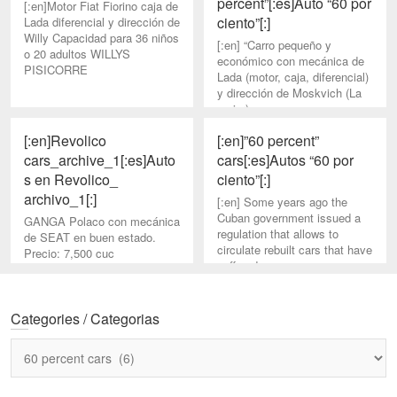
percent”[:es]Auto “60 por
[:en]Motor Fiat Fiorino caja de
ciento”[:]
Lada diferencial y dirección de
Willy Capacidad para 36 niños
[:en] “Carro pequeño y
o 20 adultos WILLYS
económico con mecánica de
PISICORRE
Lada (motor, caja, diferencial)
y dirección de Moskvich (La
mejor).
[:en]Revolico
[:en]”60 percent”
cars_archive_1[:es]Auto
cars[:es]Autos “60 por
s en Revolico_
ciento”[:]
archivo_1[:]
[:en] Some years ago the
Cuban government issued a
GANGA Polaco con mecánica
regulation that allows to
de SEAT en buen estado.
circulate rebuilt cars that have
Precio: 7,500 cuc
suffered severe
Fecha:Domingo, 24 de Abril
del 2016, 09:54 PM No me
ajus
Categories / Categorias
Categories
/
Categorias