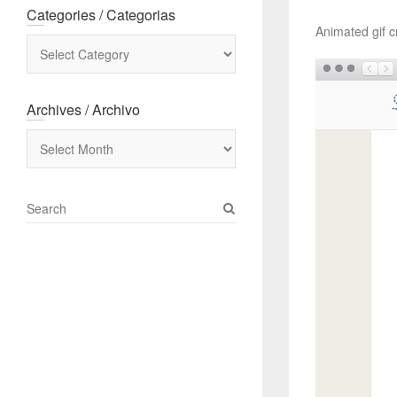
Categories / Categorias
Animated gif 
Categories
/
Categorias
Archives / Archivo
Archives
/
Archivo
S
e
a
r
c
h