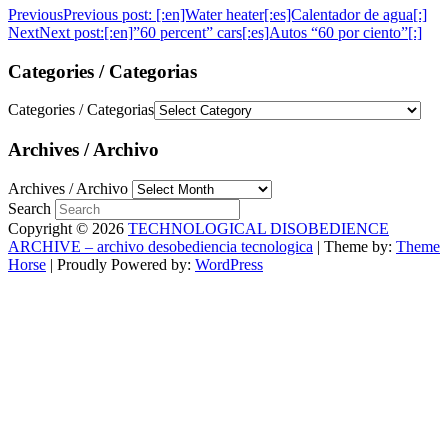
Previous
Previous post:
[:en]Water heater[:es]Calentador de agua[:]
Next
Next post:
[:en]”60 percent” cars[:es]Autos “60 por ciento”[:]
Categories / Categorias
Categories / Categorias
Archives / Archivo
Archives / Archivo
Search
Copyright © 2026
TECHNOLOGICAL DISOBEDIENCE
ARCHIVE – archivo desobediencia tecnologica
| Theme by:
Theme
Horse
| Proudly Powered by:
WordPress