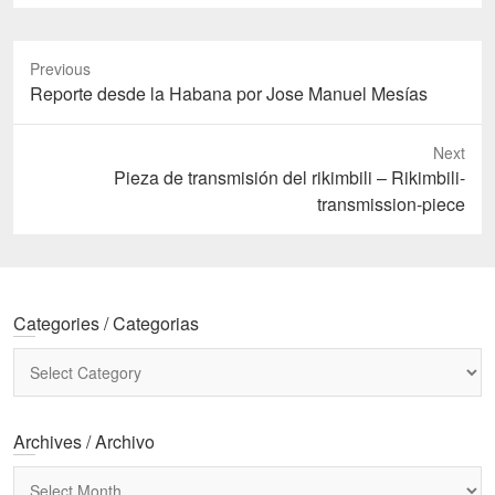
Previous
Previous
Reporte desde la Habana por Jose Manuel Mesías
post:
Next
Next
Pieza de transmisión del rikimbili – Rikimbili-
post:
transmission-piece
Categories / Categorias
Categories
/
Categorias
Archives / Archivo
Archives