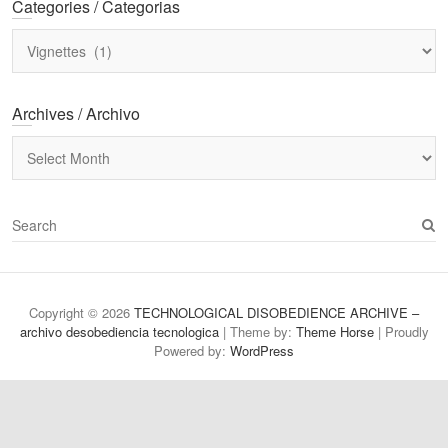
Categories / Categorias
Categories
/
Categorias
Archives / Archivo
Archives
/
Archivo
S
e
a
r
c
Copyright © 2026
TECHNOLOGICAL DISOBEDIENCE ARCHIVE –
h
archivo desobediencia tecnologica
| Theme by:
Theme Horse
| Proudly
Powered by:
WordPress